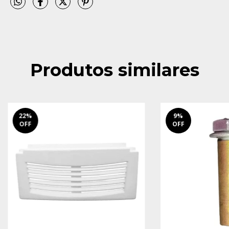
Produtos similares
22
%
9
%
OFF
OFF