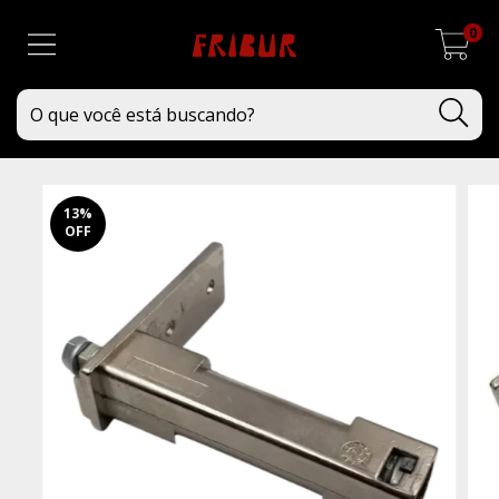
0
13
%
OFF