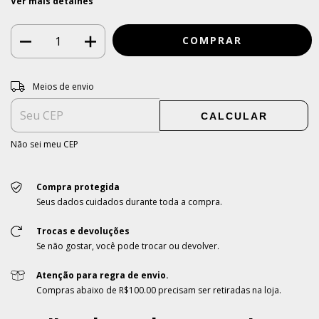
Ver mais detalhes
Entregas para o CEP:
ALTERAR CEP
Meios de envio
CALCULAR
Não sei meu CEP
Compra protegida
Seus dados cuidados durante toda a compra.
Trocas e devoluções
Se não gostar, você pode trocar ou devolver.
Atenção para regra de envio.
Compras abaixo de R$100.00 precisam ser retiradas na loja.