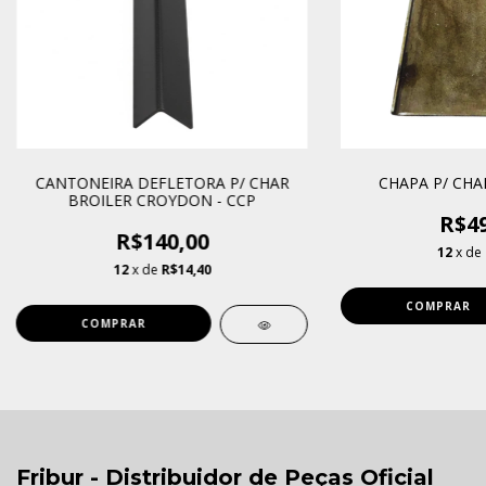
CANTONEIRA DEFLETORA P/ CHAR
CHAPA P/ CHA
BROILER CROYDON - CCP
R$49
R$140,00
12
x de
12
x de
R$14,40
Fribur - Distribuidor de Peças Oficial