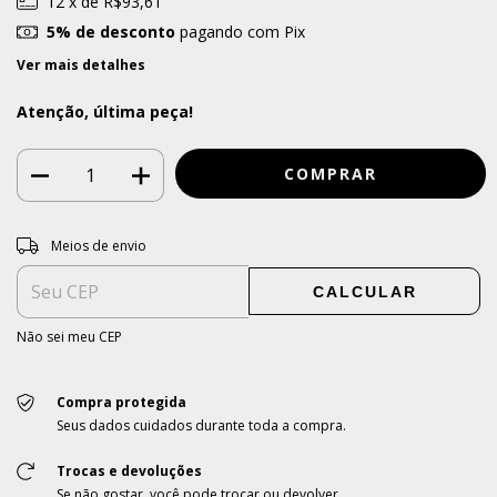
12
x de
R$93,61
5% de desconto
pagando com Pix
Ver mais detalhes
Atenção, última peça!
Entregas para o CEP:
ALTERAR CEP
Meios de envio
CALCULAR
Não sei meu CEP
Compra protegida
Seus dados cuidados durante toda a compra.
Trocas e devoluções
Se não gostar, você pode trocar ou devolver.